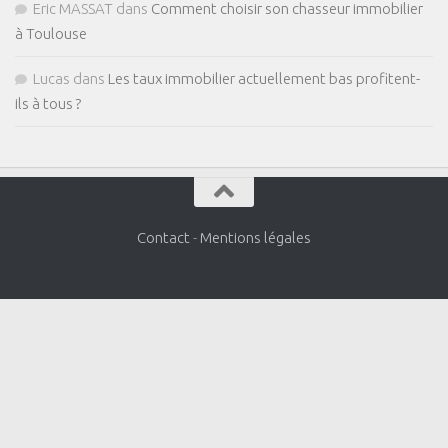
Eric MASSAT
dans
Comment choisir son chasseur immobilier
à Toulouse
Lucas
dans
Les taux immobilier actuellement bas profitent-
ils à tous ?
Contact
-
Mentions légales