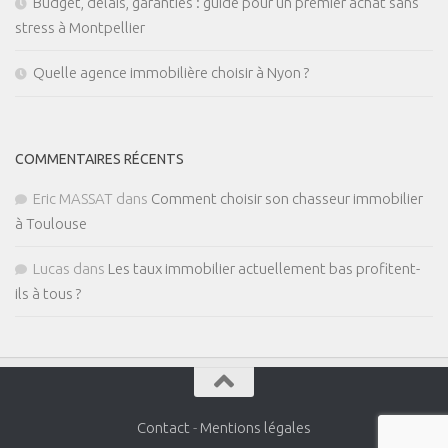
Budget, délais, garanties : guide pour un premier achat sans
stress à Montpellier
Quelle agence immobilière choisir à Nyon ?
COMMENTAIRES RÉCENTS
Eric MASSAT
dans
Comment choisir son chasseur immobilier
à Toulouse
Lucas
dans
Les taux immobilier actuellement bas profitent-
ils à tous ?
Contact
-
Mentions légales